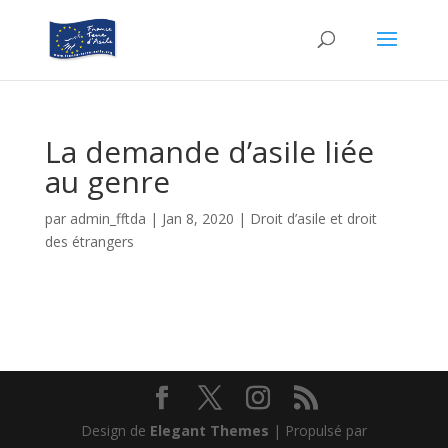
La demande d’asile liée
au genre
par
admin_fftda
|
Jan 8, 2020
|
Droit d’asile et droit
des étrangers
Design de
Elegant Themes
| Propulsé par