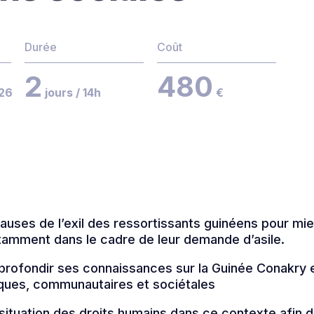
Durée
Coût
2
480
26
jours / 14h
€
uses de l’exil des ressortissants guinéens pour mie
amment dans le cadre de leur demande d’asile.
pprofondir ses connaissances sur la Guinée Conakry
iques, communautaires et sociétales
ituation des droits humains dans ce contexte afin d’