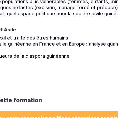
e populations plus vulnérables (femmes, enfants, mino
iques néfastes (excision, mariage forcé et précoce
t, quel espace politique pour la société civile guiné
?
et Asile
exil et traite des êtres humains
ile guinéenne en France et en Europe : analyse quant
ueurs de la diaspora guinéenne
cette formation