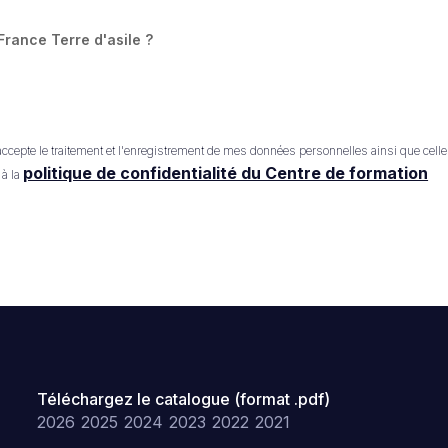
France Terre d'asile ?
'accepte le traitement et l'enregistrement de mes données personnelles ainsi que cel
politique de confidentialité du Centre de formation
 à la
Téléchargez le catalogue (format .pdf)
2026
2025
2024
2023
2022
2021