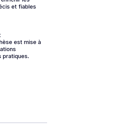
cis et fiables
t
thèse est mise à
uations
 pratiques.