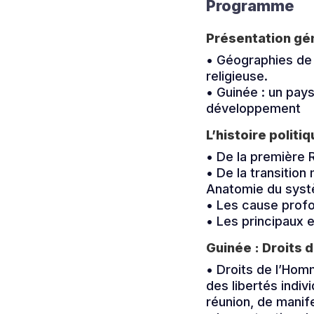
Programme
Présentation gén
• Géographies de 
religieuse.
• Guinée : un pay
développement
L’histoire polit
• De la première
• De la transition
Anatomie du systè
• Les cause prof
• Les principaux e
Guinée : Droits 
• Droits de l’Hom
des libertés indiv
réunion, de manif