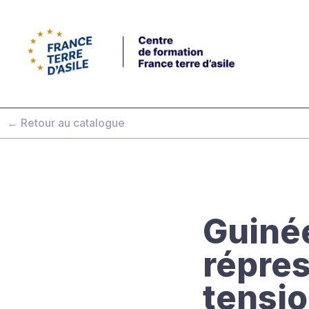
← Retour au catalogue
Guinée
répres
tensio