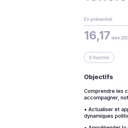
En présentiel
16,17
nov.20
S'inscrire
Objectifs
Comprendre les ca
accompagner, not
• Actualiser et a
dynamiques polit
• Appréhender la s