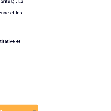
rités) . La
)
enne et les
itative et